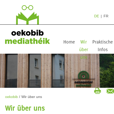
DE
FR
Home
Wir
Praktische
über
Infos
uns
oekobib
/
Wir über uns
Wir über uns