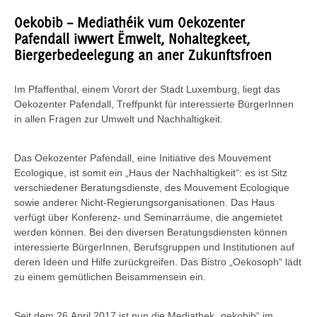
Oekobib – Mediathéik vum Oekozenter
Pafendall iwwert Ëmwelt, Nohaltegkeet,
Biergerbedeelegung an aner Zukunftsfroen
Im Pfaffenthal, einem Vorort der Stadt Luxemburg, liegt das
Oekozenter Pafendall, Treffpunkt für interessierte BürgerInnen
in allen Fragen zur Umwelt und Nachhaltigkeit.
Das Oekozenter Pafendall, eine Initiative des Mouvement
Ecologique, ist somit ein „Haus der Nachhaltigkeit“: es ist Sitz
verschiedener Beratungsdienste, des Mouvement Ecologique
sowie anderer Nicht-Regierungsorganisationen. Das Haus
verfügt über Konferenz- und Seminarräume, die angemietet
werden können. Bei den diversen Beratungsdiensten können
interessierte BürgerInnen, Berufsgruppen und Institutionen auf
deren Ideen und Hilfe zurückgreifen. Das Bistro „Oekosoph“ lädt
zu einem gemütlichen Beisammensein ein.
Seit dem 26.April 2017 ist nun die Mediathek „oekobib“ im